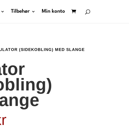
Tilbehør
Min konto
ULATOR (SIDEKOBLING) MED SLANGE
tor
obling)
lange
kr