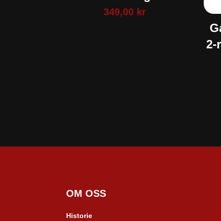
349,00
kr
G
2-
OM OSS
Historie