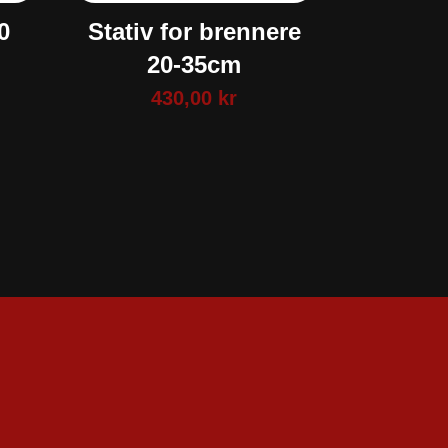
0
Stativ for brennere
20-35cm
430,00
kr