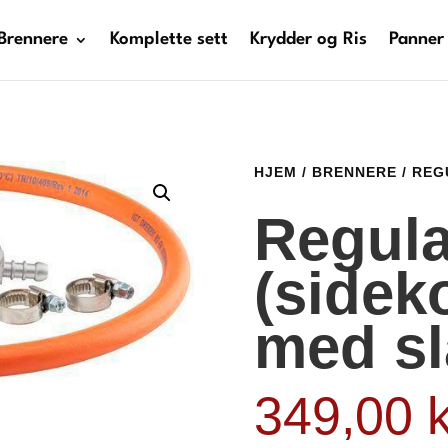
Brennere
Komplette sett
Krydder og Ris
Panner
HJEM
/
BRENNERE
/ REG
Regula
(sidek
med s
349,00