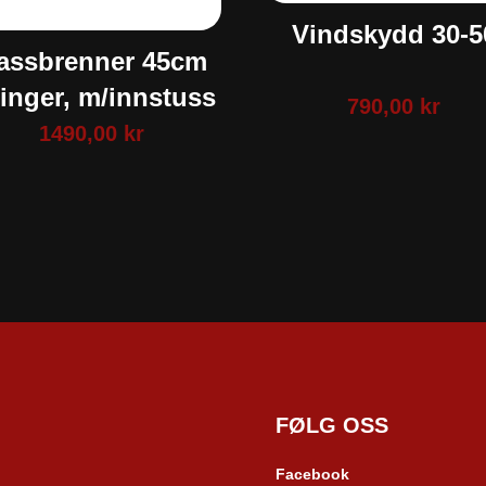
Vindskydd 30-5
assbrenner 45cm
ringer, m/innstuss
790,00
kr
1490,00
kr
FØLG OSS
Facebook