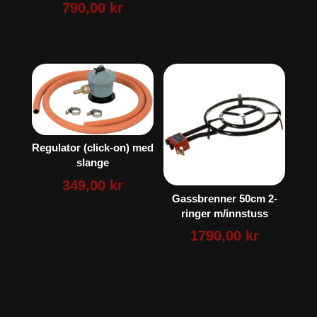
790,00
kr
Regulator (click-on) med
slange
349,00
kr
Gassbrenner 50cm 2-
ringer m/innstuss
1790,00
kr