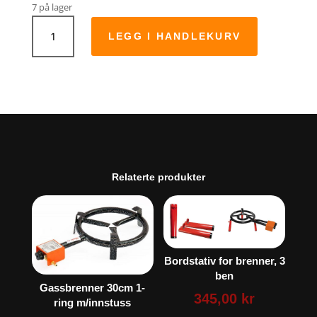
7 på lager
Gassbrenner
70cm
LEGG I HANDLEKURV
3
ringer,
m/innstuss
antall
Relaterte produkter
Bordstativ for brenner, 3
ben
Gassbrenner 30cm 1-
345,00
kr
ring m/innstuss