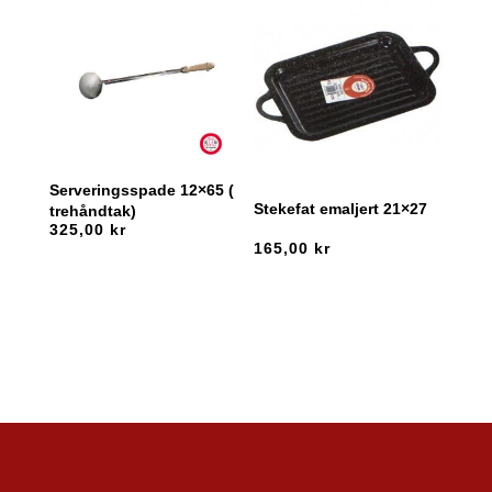
Serveringsspade 12×65 (
Stekefat emaljert 21×27
trehåndtak)
325,00
kr
165,00
kr