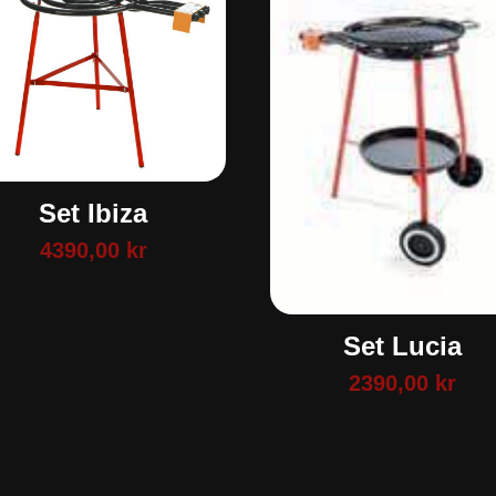
Set Ibiza
4390,00
kr
Set Lucia
2390,00
kr