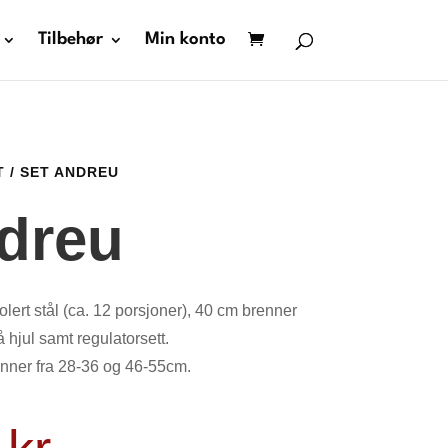
Tilbehør
Min konto
T
/ SET ANDREU
dreu
lert stål (ca. 12 porsjoner), 40 cm brenner
 hjul samt regulatorsett.
nner fra 28-36 og 46-55cm.