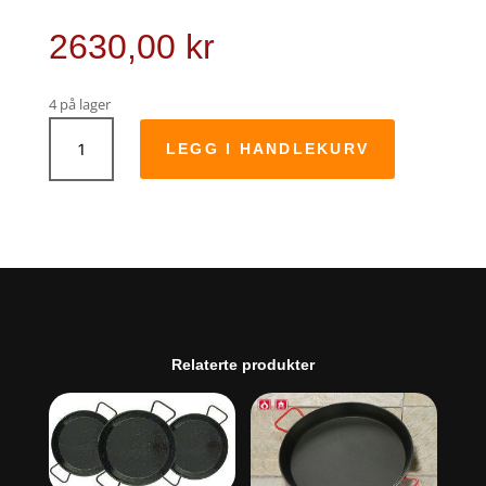
2630,00
kr
4 på lager
Panne
polert
LEGG I HANDLEKURV
90cm
antall
Relaterte produkter