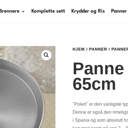
Brennere
Komplette sett
Krydder og Ris
Panner
HJEM
/
PANNER
/
PANNE
Panne 
65cm
"Polert" er den vanligste ty
Denne er også den rimeligs
i Spania og som absolutt hol