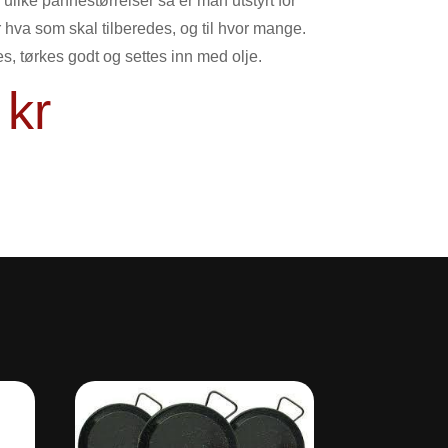
ulike pannestørrelser så er man utstyrt for
r hva som skal tilberedes, og til hvor mange.
, tørkes godt og settes inn med olje.
0
kr