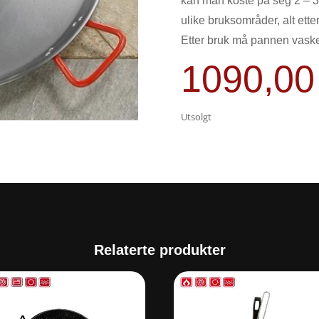
kan man koste på seg 2 – 3 
ulike bruksområder, alt ette
Etter bruk må pannen vaskes
1090,0
Utsolgt
Relaterte produkter