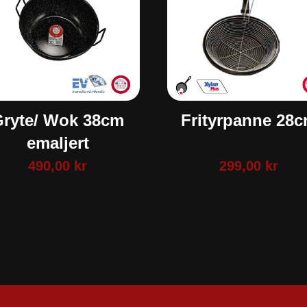
Gryte/ Wok 38cm
Frityrpanne 28
emaljert
490,00
kr
299,00
kr