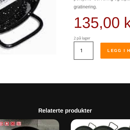
gratinering.
135,00
2 på lager
Panne
emaljert
LEGG I 
tapas
15cm
antall
Relaterte produkter