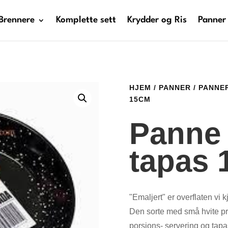
Brennere
Komplette sett
Krydder og Ris
Panner
HJEM
/
PANNER
/
PANNE
15CM
Panne 
tapas
"Emaljert" er overflaten vi 
Den sorte med små hvite pri
porsjons- servering og tapas