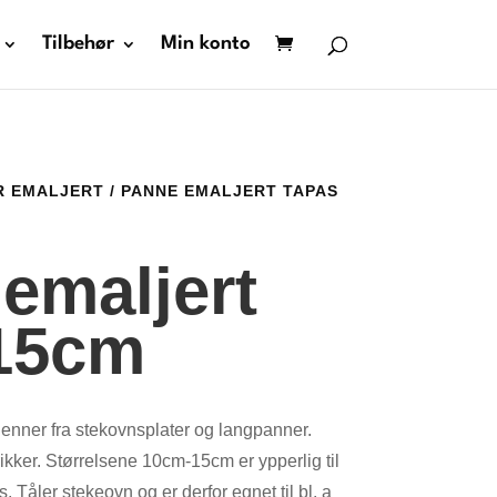
Tilbehør
Min konto
R EMALJERT
/ PANNE EMALJERT TAPAS
emaljert
 15cm
kjenner fra stekovnsplater og langpanner.
kker. Størrelsene 10cm-15cm er ypperlig til
. Tåler stekeovn og er derfor egnet til bl. a